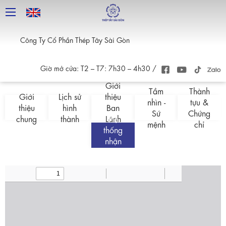
Công Ty Cổ Phần Thép Tây Sài Gòn
Giới Thiệu
Giờ mở cửa: T2 – T7: 7h30 – 4h30 /
Giới
Tầm
Thành
Giới
Lịch sử
thiệu
nhìn -
tựu &
thiệu
hình
Ban
Sứ
Chứng
chung
thành
Lãnh
Hệ
mệnh
chỉ
thống
Đạo
nhận
diện