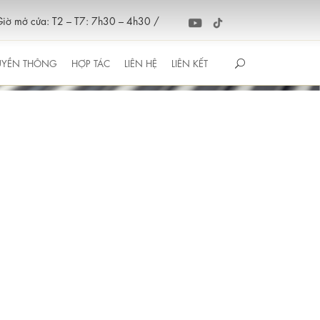
iờ mở cửa: T2 – T7: 7h30 – 4h30 /
UYỀN THÔNG
HỢP TÁC
LIÊN HỆ
LIÊN KẾT