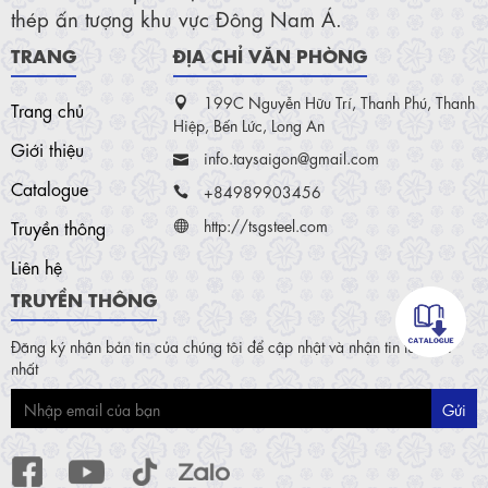
thép ấn tượng khu vực Đông Nam Á.
TRANG
ĐỊA CHỈ VĂN PHÒNG
199C Nguyễn Hữu Trí, Thanh Phú, Thanh
Trang chủ
Hiệp, Bến Lức, Long An
Giới thiệu
info.taysaigon@gmail.com
Catalogue
+84989903456
http://tsgsteel.com
Truyền thông
Liên hệ
TRUYỀN THÔNG
Đăng ký nhận bản tin của chúng tôi để cập nhật và nhận tin tức mới
nhất
Gửi