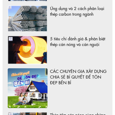
Ứng dụng và 2 cách phân loại
thép carbon trong ngành
5 tiêu chí đánh giá & phân biệt
thép cán nóng và cán nguội
CÁC CHUYÊN GIA XÂY DỰNG
CHIA SẺ BÍ QUYẾT ĐỂ TÔN
ĐẸP BỀN BỈ
Thép tấm cán nóng cùng những